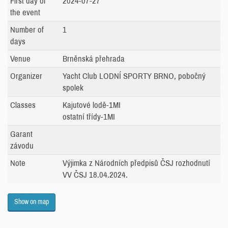
First day of
2024-07-27
the event
Number of
1
days
Venue
Brněnská přehrada
Organizer
Yacht Club LODNÍ SPORTY BRNO, pobočný
spolek
Classes
Kajutové lodě-1MI
ostatní třídy-1MI
Garant
závodu
Note
Výjimka z Národních předpisů ČSJ rozhodnutí
VV ČSJ 18.04.2024.
Show on map