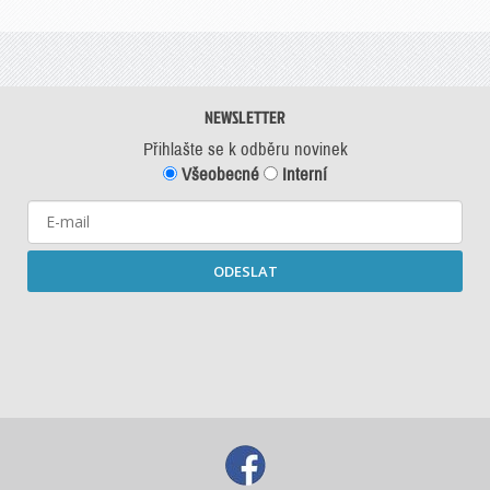
NEWSLETTER
Přihlašte se k odběru novinek
Všeobecné
Interní
ODESLAT
Starší newslettery ke stažení