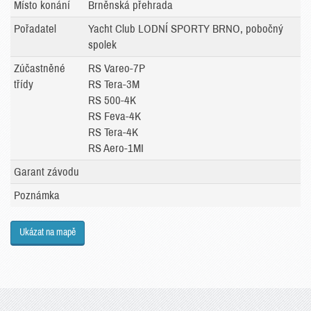
Místo konání
Brněnská přehrada
Pořadatel
Yacht Club LODNÍ SPORTY BRNO, pobočný
spolek
Zúčastněné
RS Vareo-7P
třídy
RS Tera-3M
RS 500-4K
RS Feva-4K
RS Tera-4K
RS Aero-1MI
Garant závodu
Poznámka
Ukázat na mapě