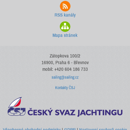
RSS kanály
Mapa stránek
Zátopkova 100/2
16900, Praha 6 - Břevnov
mobil: +420 604 186 733
sailing@sailing.cz
Kontakty ČSJ
Všeobecné obchodní podmínky
|
GDPR
|
Nastavení souborů cookie