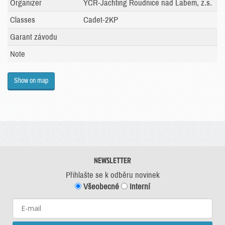
Organizer
YCR-Jachting Roudnice nad Labem, z.s.
Classes
Cadet-2KP
Garant závodu
Note
Show on map
NEWSLETTER
Přihlašte se k odběru novinek
Všeobecné
Interní