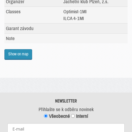
Organizer
Jachetní klub Plzeň, z.s.
Classes
Optimist-1MI
ILCA 4-1MI
Garant závodu
Note
Show on map
NEWSLETTER
Přihlašte se k odběru novinek
Všeobecné
Interní