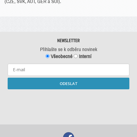
(CZE, SVK, AUT, GER a SUI).
NEWSLETTER
Přihlašte se k odběru novinek
Všeobecné
Interní
ODESLAT
Starší newslettery ke stažení