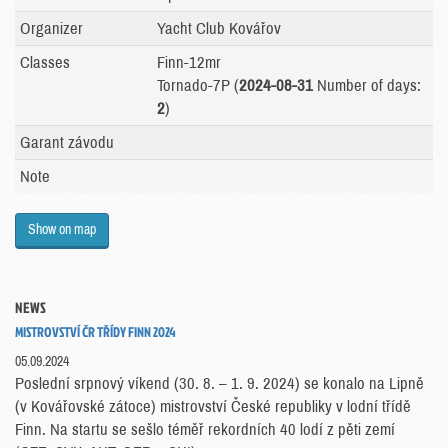
Organizer
Yacht Club Kovářov
Classes
Finn-12mr
Tornado-7P (
2024-08-31
Number of days:
2
)
Garant závodu
Note
Show on map
NEWS
MISTROVSTVÍ ČR TŘÍDY FINN 2024
05.09.2024
Poslední srpnový víkend (30. 8. – 1. 9. 2024) se konalo na Lipně
(v Kovářovské zátoce) mistrovství České republiky v lodní třídě
Finn. Na startu se sešlo téměř rekordních 40 lodí z pěti zemí