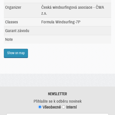
Organizer
Česká windsurfingová asociace - ČWA
z.s.
Classes
Formula Windsurfing-7P
Garant závodu
Note
Show on map
NEWSLETTER
Přihlašte se k odběru novinek
Všeobecné
Interní