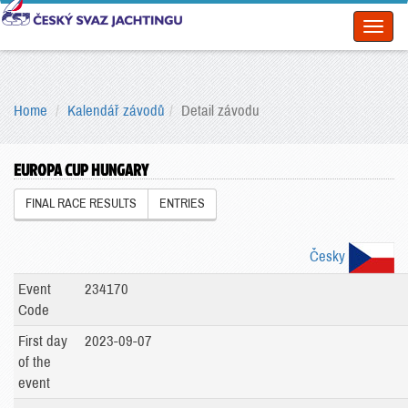
Toggl
naviga
Home
Kalendář závodů
Detail závodu
EUROPA CUP HUNGARY
FINAL RACE RESULTS
ENTRIES
Česky
Event
234170
Code
First day
2023-09-07
of the
event