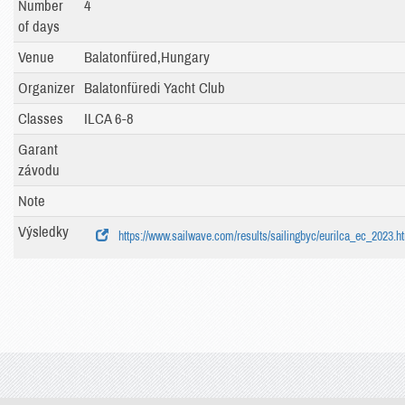
Number
4
of days
Venue
Balatonfüred,Hungary
Organizer
Balatonfüredi Yacht Club
Classes
ILCA 6-8
Garant
závodu
Note
Výsledky
https://www.sailwave.com/results/sailingbyc/eurilca_ec_2023.h