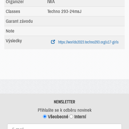
Organizer
IWA
Classes
Techno 293-24msJ
Garant závodu
Note
Výsledky
https://worlds2023.techno293.org/u17-girls
NEWSLETTER
Přihlašte se k odběru novinek
Všeobecné
Interní