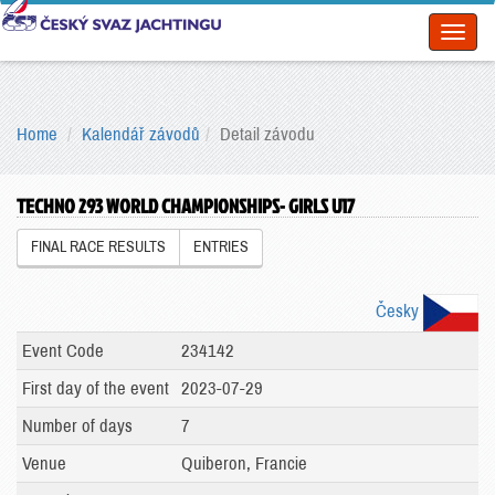
Toggl
naviga
Home
Kalendář závodů
Detail závodu
TECHNO 293 WORLD CHAMPIONSHIPS- GIRLS U17
FINAL RACE RESULTS
ENTRIES
Česky
Event Code
234142
First day of the event
2023-07-29
Number of days
7
Venue
Quiberon, Francie