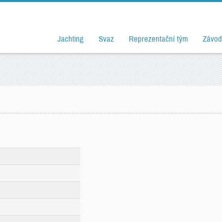
Jachting
Svaz
Reprezentační tým
Závod