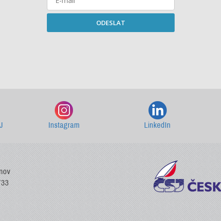
ODESLAT
Starší newslettery ke stažení
J
Instagram
LinkedIn
vnov
733