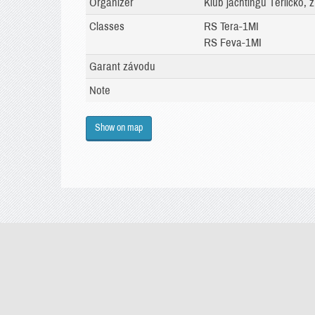
Organizer
Klub jachtingu Těrlicko, z
Classes
RS Tera-1MI
RS Feva-1MI
Garant závodu
Note
Show on map