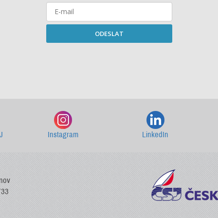
ODESLAT
Starší newslettery ke stažení
J
Instagram
LinkedIn
vnov
733