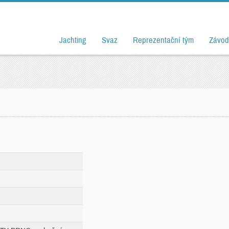
Jachting
Svaz
Reprezentační tým
Závod