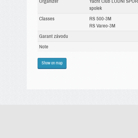
Organizer
Yacht Club LODNÍ SPO
spolek
Classes
RS 500-3M
RS Vareo-3M
Garant závodu
Note
Show on map