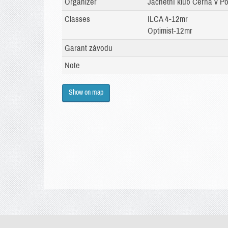
Organizer
Jachetní klub Černá v Po
Classes
ILCA 4-12mr
Optimist-12mr
Garant závodu
Note
Show on map