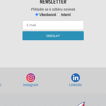
NEWSLETTER
Přihlašte se k odběru novinek
Všeobecné
Interní
ODESLAT
Starší newslettery ke stažení
J
Instagram
LinkedIn