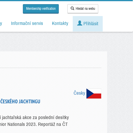
Membership verification
Hledat na webu
y
Informační servis
Kontakty
Přihlásit
Česky
Í ČESKÉHO JACHTINGU
í jachtařská akce za poslední desítky
unior Nationals 2023. Reportáž na ČT