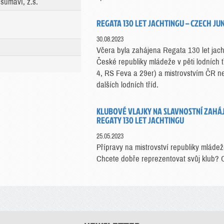
šumaví, z.s.
REGATA 130 LET JACHTINGU – CZECH JU
30.08.2023
Včera byla zahájena Regata 130 let jacht
České republiky mládeže v pěti lodních 
4, RS Feva a 29er) a mistrovstvím ČR 
dalších lodních tříd.
KLUBOVÉ VLAJKY NA SLAVNOSTNÍ ZAHÁJ
REGATY 130 LET JACHTINGU
25.05.2023
Přípravy na mistrovství republiky mládeže
Chcete dobře reprezentovat svůj klub? O