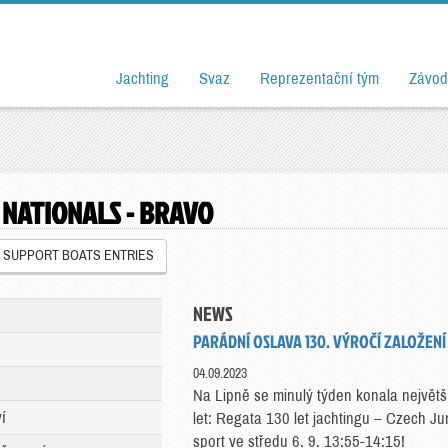
Jachting
Svaz
Reprezentační tým
Závod
R NATIONALS - BRAVO
SUPPORT BOATS ENTRIES
NEWS
PARÁDNÍ OSLAVA 130. VÝROČÍ ZALOŽEN
04.09.2023
Na Lipně se minulý týden konala největš
í
let: Regata 130 let jachtingu – Czech J
sport ve středu 6. 9. 13:55-14:15!