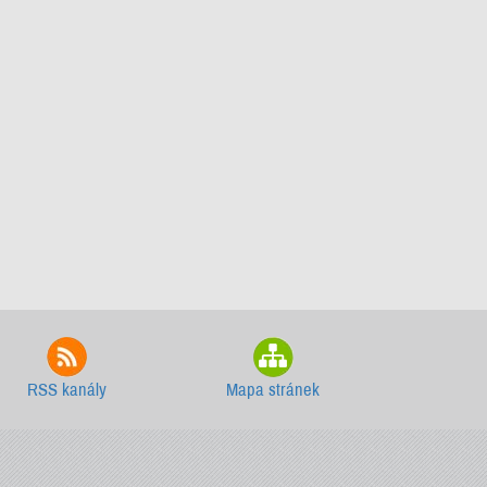
RSS kanály
Mapa stránek