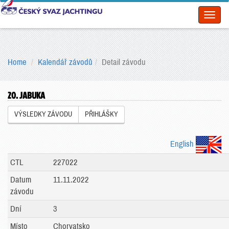
Toggl
naviga
Home
Kalendář závodů
Detail závodu
20. JABUKA
VÝSLEDKY ZÁVODU
PŘIHLÁŠKY
English
CTL
227022
Datum
11.11.2022
závodu
Dní
3
Místo
Chorvatsko