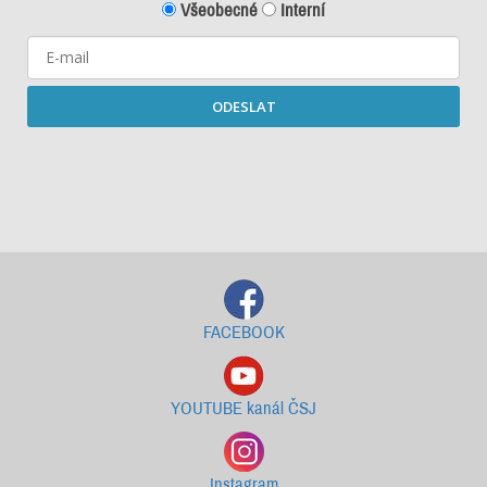
Všeobecné
Interní
ODESLAT
Starší newslettery ke stažení
FACEBOOK
YOUTUBE kanál ČSJ
Instagram