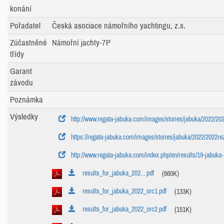
konání
Pořadatel
Česká asociace námořního yachtingu, z.s.
Zúčastněné
Námořní jachty-7P
třídy
Garant
závodu
Poznámka
Výsledky
http://www.regata-jabuka.com/images/stories/jabuka/2022/202
https://regata-jabuka.com/images/stories/jabuka/2022/2022re
http://www.regata-jabuka.com/index.php/en/results/19-jabuka-
results_for_jabuka_202....pdf
(660K)
results_for_jabuka_2022_orc1.pdf
(133K)
results_for_jabuka_2022_orc2.pdf
(151K)