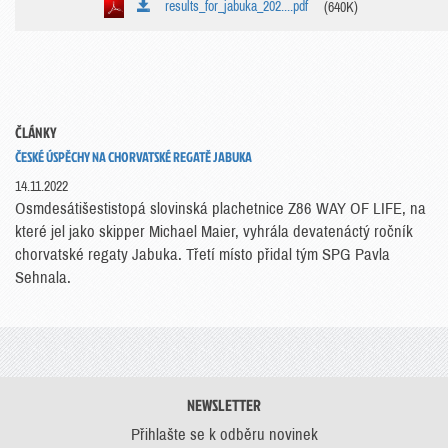
results_for_jabuka_202....pdf
(640K)
ČLÁNKY
ČESKÉ ÚSPĚCHY NA CHORVATSKÉ REGATĚ JABUKA
14.11.2022
Osmdesátišestistopá slovinská plachetnice Z86 WAY OF LIFE, na
které jel jako skipper Michael Maier, vyhrála devatenáctý ročník
chorvatské regaty Jabuka. Třetí místo přidal tým SPG Pavla
Sehnala.
NEWSLETTER
Přihlašte se k odběru novinek