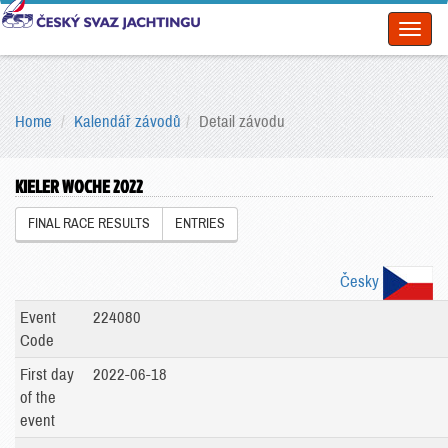
Toggl
naviga
Home
Kalendář závodů
Detail závodu
KIELER WOCHE 2022
FINAL RACE RESULTS
ENTRIES
Česky
Event
224080
Code
First day
2022-06-18
of the
event