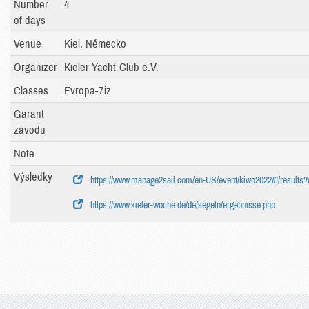
Number
4
of days
Venue
Kiel, Německo
Organizer
Kieler Yacht-Club e.V.
Classes
Evropa-7iz
Garant
závodu
Note
Výsledky
https://www.manage2sail.com/en-US/event/kiwo2022#!/results?
https://www.kieler-woche.de/de/segeln/ergebnisse.php