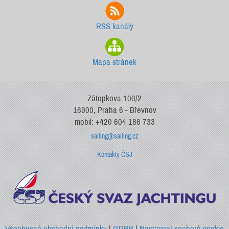
RSS kanály
Mapa stránek
Zátopkova 100/2
16900, Praha 6 - Břevnov
mobil: +420 604 186 733
sailing@sailing.cz
Kontakty ČSJ
Všeobecné obchodní podmínky
|
GDPR
|
Nastavení souborů cookie