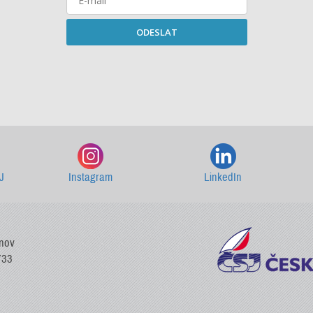
ODESLAT
Starší newslettery ke stažení
J
Instagram
LinkedIn
vnov
733