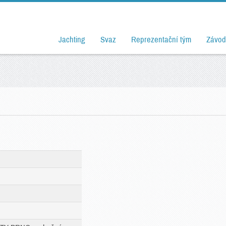
Jachting
Svaz
Reprezentační tým
Závod