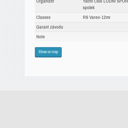
Organizer
Yacht Club LODNÍ SPO
spolek
Classes
RS Vareo-12mr
Garant závodu
Note
Show on map