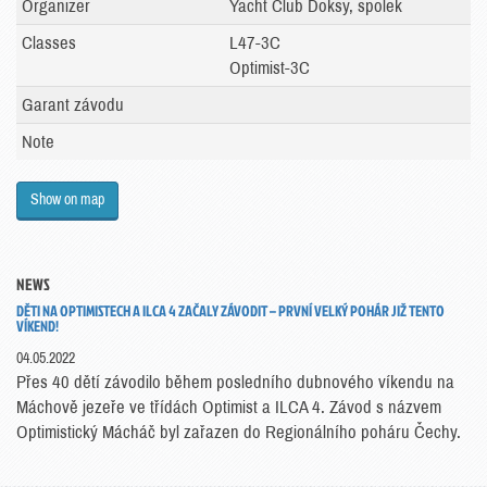
Organizer
Yacht Club Doksy, spolek
Classes
L47-3C
Optimist-3C
Garant závodu
Note
Show on map
NEWS
DĚTI NA OPTIMISTECH A ILCA 4 ZAČALY ZÁVODIT – PRVNÍ VELKÝ POHÁR JIŽ TENTO
VÍKEND!
04.05.2022
Přes 40 dětí závodilo během posledního dubnového víkendu na
Máchově jezeře ve třídách Optimist a ILCA 4. Závod s názvem
Optimistický Mácháč byl zařazen do Regionálního poháru Čechy.