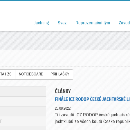
Jachting
Svaz
Reprezentační tým
Závod
ITA HZS
NOTICEBOARD
PŘIHLÁŠKY
ČLÁNKY
FINÁLE ICZ RODOP ČESKÉ JACHTAŘSKÉ LI
23.08.2022
Tří závodů ICZ RODOP české jachtařské l
í
jachtklubů ze všech koutů České republik