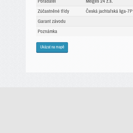
Pořadatel
Melges 24 z.s.
Zúčastněné třídy
Česká jachtařská liga-7P
Garant závodu
Poznámka
Ukázat na mapě