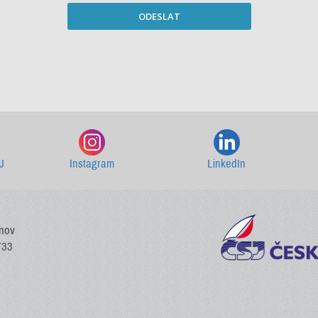
ODESLAT
Starší newslettery ke stažení
J
Instagram
LinkedIn
vnov
733