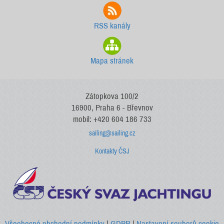
RSS kanály
Mapa stránek
Zátopkova 100/2
16900, Praha 6 - Břevnov
mobil: +420 604 186 733
sailing@sailing.cz
Kontakty ČSJ
Všeobecné obchodní podmínky
|
GDPR
|
Nastavení souborů cookie