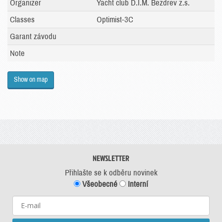
Organizer
Yacht club D.I.M. Bezdrev z.s.
Classes
Optimist-3C
Garant závodu
Note
Show on map
NEWSLETTER
Přihlašte se k odběru novinek
Všeobecné
Interní