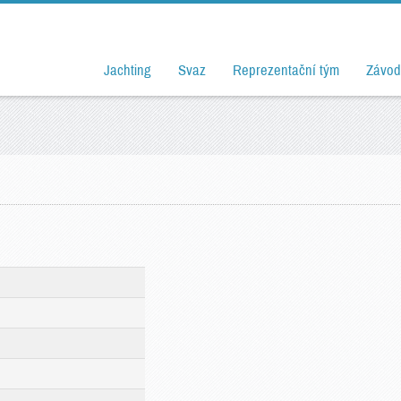
Jachting
Svaz
Reprezentační tým
Závod