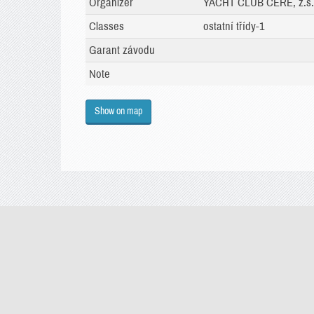
Organizer
YACHT CLUB CERE, z.s.
Classes
ostatní třídy-1
Garant závodu
Note
Show on map