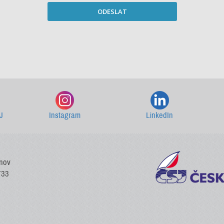
ODESLAT
Starší newslettery ke stažení
J
Instagram
LinkedIn
vnov
733