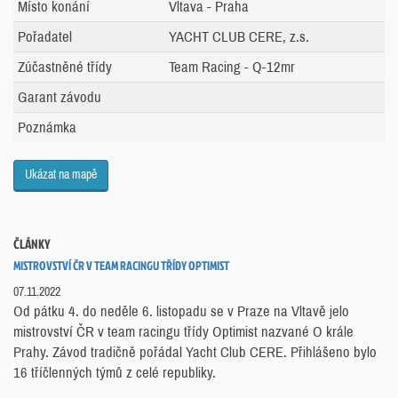
Místo konání
Vltava - Praha
Pořadatel
YACHT CLUB CERE, z.s.
Zúčastněné třídy
Team Racing - Q-12mr
Garant závodu
Poznámka
Ukázat na mapě
ČLÁNKY
MISTROVSTVÍ ČR V TEAM RACINGU TŘÍDY OPTIMIST
07.11.2022
Od pátku 4. do neděle 6. listopadu se v Praze na Vltavě jelo
mistrovství ČR v team racingu třídy Optimist nazvané O krále
Prahy. Závod tradičně pořádal Yacht Club CERE. Přihlášeno bylo
16 tříčlenných týmů z celé republiky.