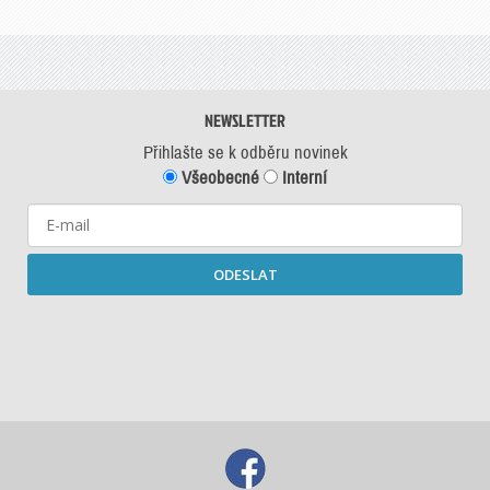
NEWSLETTER
Přihlašte se k odběru novinek
Všeobecné
Interní
ODESLAT
Starší newslettery ke stažení