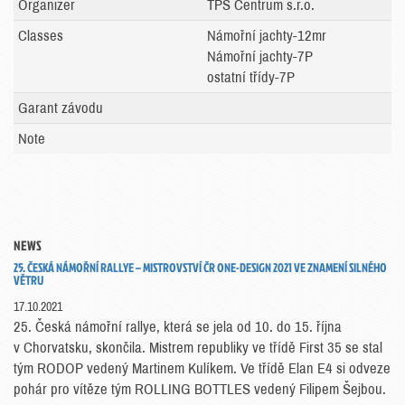
Organizer
TPS Centrum s.r.o.
Classes
Námořní jachty-12mr
Námořní jachty-7P
ostatní třídy-7P
Garant závodu
Note
NEWS
25. ČESKÁ NÁMOŘNÍ RALLYE – MISTROVSTVÍ ČR ONE-DESIGN 2021 VE ZNAMENÍ SILNÉHO
VĚTRU
17.10.2021
25. Česká námořní rallye, která se jela od 10. do 15. října
v Chorvatsku, skončila. Mistrem republiky ve třídě First 35 se stal
tým RODOP vedený Martinem Kulíkem. Ve třídě Elan E4 si odveze
pohár pro vítěze tým ROLLING BOTTLES vedený Filipem Šejbou.