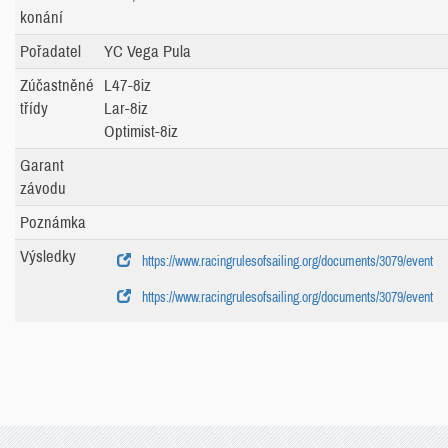
konání
Pořadatel
YC Vega Pula
Zúčastněné
L47-8iz
třídy
Lar-8iz
Optimist-8iz
Garant
závodu
Poznámka
Výsledky
https://www.racingrulesofsailing.org/documents/3079/event
https://www.racingrulesofsailing.org/documents/3079/event