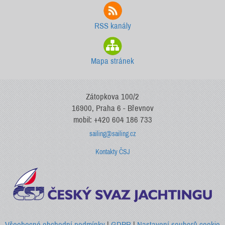
RSS kanály
Mapa stránek
Zátopkova 100/2
16900, Praha 6 - Břevnov
mobil: +420 604 186 733
sailing@sailing.cz
Kontakty ČSJ
Všeobecné obchodní podmínky
|
GDPR
|
Nastavení souborů cookie