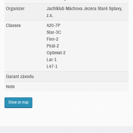
Organizer
Jachtklub Máchova Jezera Staré Splavy,
z.s.
Classes
420-7P
Star-3C
Finn-2
Pirát-2
Optimist-2
Lar-1
L47-1
Garant závodu
Note
Show on map