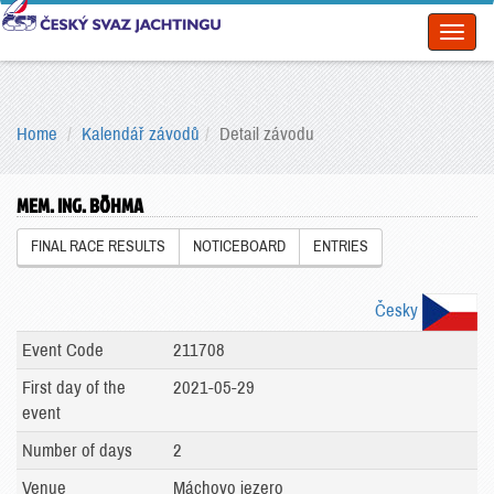
Toggl
naviga
Home
Kalendář závodů
Detail závodu
MEM. ING. BÖHMA
FINAL RACE RESULTS
NOTICEBOARD
ENTRIES
Česky
Event Code
211708
First day of the
2021-05-29
event
Number of days
2
Venue
Máchovo jezero