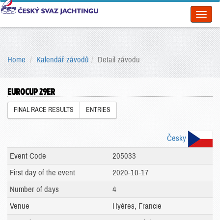
Toggl
naviga
Home
Kalendář závodů
Detail závodu
EUROCUP 29ER
FINAL RACE RESULTS
ENTRIES
Česky
Event Code
205033
First day of the event
2020-10-17
Number of days
4
Venue
Hyéres, Francie