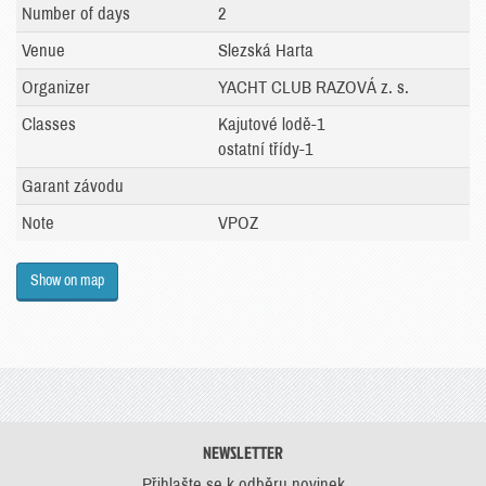
Number of days
2
Venue
Slezská Harta
Organizer
YACHT CLUB RAZOVÁ z. s.
Classes
Kajutové lodě-1
ostatní třídy-1
Garant závodu
Note
VPOZ
Show on map
NEWSLETTER
Přihlašte se k odběru novinek