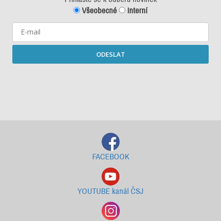
Všeobecné
Interní
ODESLAT
Starší newslettery ke stažení
FACEBOOK
YOUTUBE kanál ČSJ