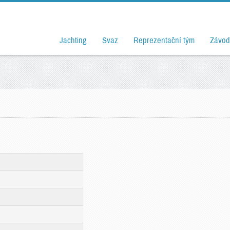
Jachting
Svaz
Reprezentační tým
Závod