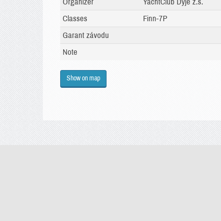
Organizer
YachtClub Dyje z.s.
Classes
Finn-7P
Garant závodu
Note
Show on map