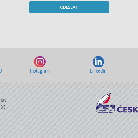
ODESLAT
Starší newslettery ke stažení
J
Instagram
LinkedIn
vnov
733