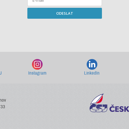
ODESLAT
Starší newslettery ke stažení
J
Instagram
LinkedIn
vnov
733