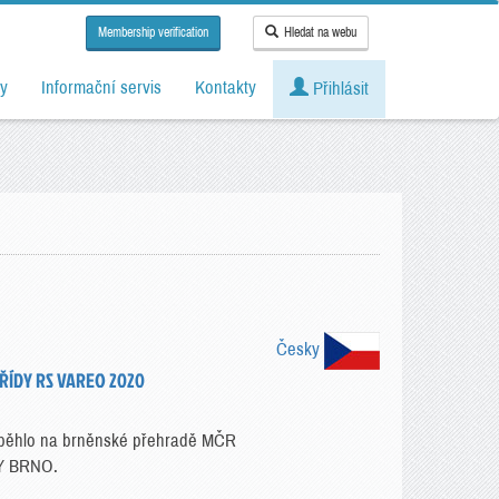
Membership verification
Hledat na webu
y
Informační servis
Kontakty
Přihlásit
Česky
ŘÍDY RS VAREO 2020
oběhlo na brněnské přehradě MČR
Y BRNO.