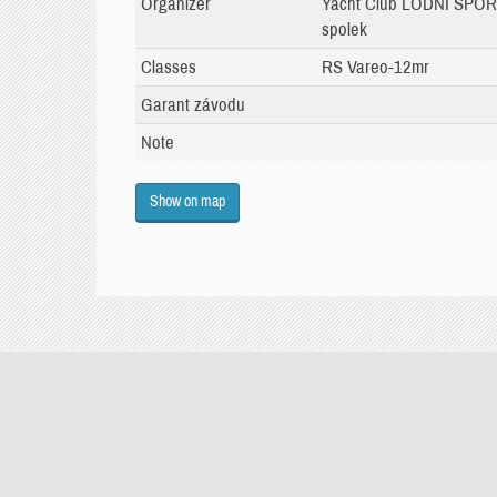
Organizer
Yacht Club LODNÍ SPO
spolek
Classes
RS Vareo-12mr
Garant závodu
Note
Show on map