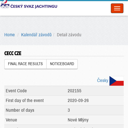
Toggl
naviga
Home
Kalendář závodů
Detail závodu
CECC CZE
FINAL RACE RESULTS
NOTICEBOARD
Česky
Event Code
202155
First day of the event
2020-09-26
Number of days
3
Venue
Nové Mlýny