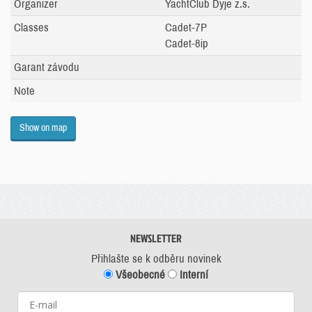
Organizer
YachtClub Dyje z.s.
Classes
Cadet-7P
Cadet-8ip
Garant závodu
Note
Show on map
NEWSLETTER
Přihlašte se k odběru novinek
Všeobecné
Interní