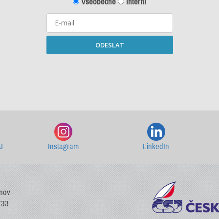
Všeobecné
Interní
ODESLAT
Starší newslettery ke stažení
J
Instagram
LinkedIn
vnov
733