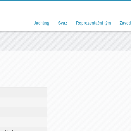
Jachting
Svaz
Reprezentační tým
Závod