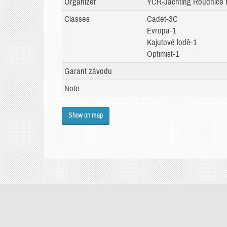
Organizer
YCR-Jachting Roudnice 
Classes
Cadet-3C
Evropa-1
Kajutové lodě-1
Optimist-1
Garant závodu
Note
Show on map