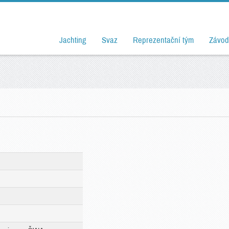
Jachting
Svaz
Reprezentační tým
Závod