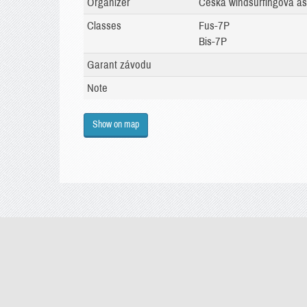
Organizer
Česká windsurfingová as
Classes
Fus-7P
Bis-7P
Garant závodu
Note
Show on map