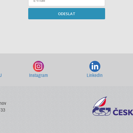
ODESLAT
Starší newslettery ke stažení
J
Instagram
LinkedIn
vnov
733