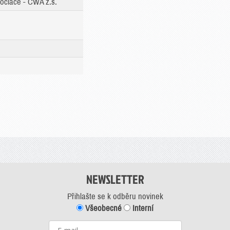
ociace - ČWA z.s.
NEWSLETTER
Přihlašte se k odběru novinek
Všeobecné
Interní