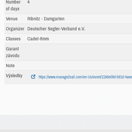
Number
4
of days
Venue
Ribnitz - Damgarten
Organizer
Deutscher Segler-Verband e.V.
Classes
Cadet-8mm
Garant
závodu
Note
Výsledky
https://www.manage2sail.com/en-Us/event/11b6e09d-b91d-4aee