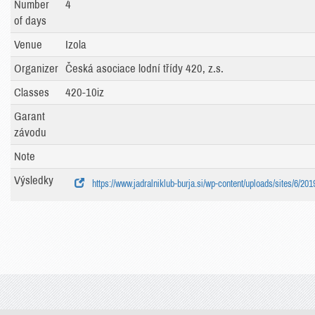
Number
4
of days
Venue
Izola
Organizer
Česká asociace lodní třídy 420, z.s.
Classes
420-10iz
Garant
závodu
Note
Výsledky
https://www.jadralniklub-burja.si/wp-content/uploads/sites/6/2019