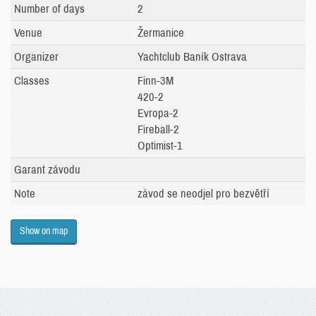
Number of days
2
Venue
Žermanice
Organizer
Yachtclub Baník Ostrava
Classes
Finn-3M
420-2
Evropa-2
Fireball-2
Optimist-1
Garant závodu
Note
závod se neodjel pro bezvětří
Show on map