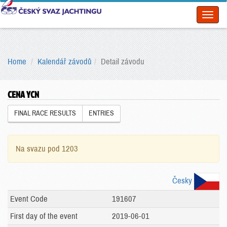
Toggl
naviga
Home
Kalendář závodů
Detail závodu
CENA YCN
FINAL RACE RESULTS
ENTRIES
Na svazu pod 1203
Česky
Event Code
191607
First day of the event
2019-06-01