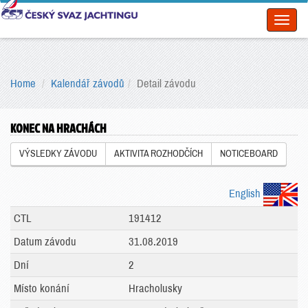
Toggl
naviga
Home
Kalendář závodů
Detail závodu
KONEC NA HRACHÁCH
VÝSLEDKY ZÁVODU
AKTIVITA ROZHODČÍCH
NOTICEBOARD
English
CTL
191412
Datum závodu
31.08.2019
Dní
2
Místo konání
Hracholusky