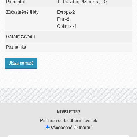
Pořadatel
TJ Prazdroj Plzeň z.s., JO
Zúčastněné třídy
Evropa-2
Finn-2
Optimist-1
Garant závodu
Poznámka
Ukázat na mapě
NEWSLETTER
Přihlašte se k odběru novinek
Všeobecné
Interní