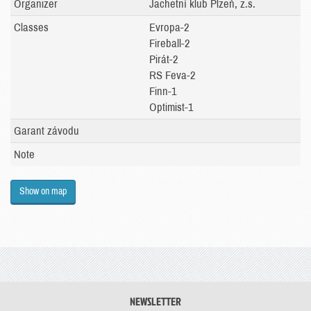
Organizer
Jachetní klub Plzeň, z.s.
Classes
Evropa-2
Fireball-2
Pirát-2
RS Feva-2
Finn-1
Optimist-1
Garant závodu
Note
Show on map
NEWSLETTER