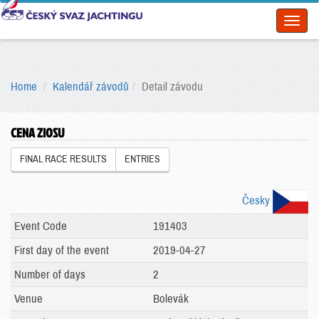
Toggl
naviga
Home
Kalendář závodů
Detail závodu
CENA ZIOSU
FINAL RACE RESULTS
ENTRIES
Česky
Event Code
191403
First day of the event
2019-04-27
Number of days
2
Venue
Bolevák