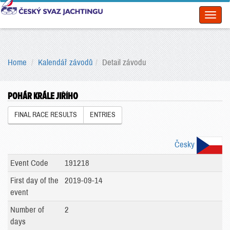
Toggl
naviga
Home
Kalendář závodů
Detail závodu
POHÁR KRÁLE JIŘÍHO
FINAL RACE RESULTS
ENTRIES
Česky
Event Code
191218
First day of the
2019-09-14
event
Number of
2
days