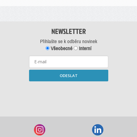
NEWSLETTER
Přihlašte se k odběru novinek
Všeobecné
Interní
ODESLAT
Starší newslettery ke stažení