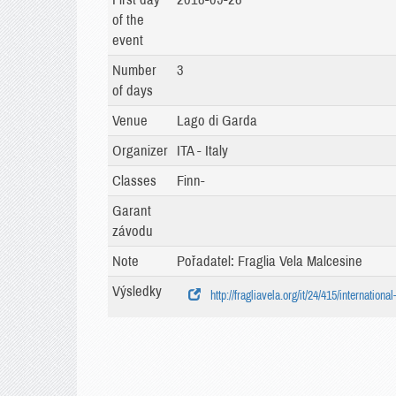
of the
event
Number
3
of days
Venue
Lago di Garda
Organizer
ITA - Italy
Classes
Finn-
Garant
závodu
Note
Pořadatel: Fraglia Vela Malcesine
Výsledky
http://fragliavela.org/it/24/415/internation