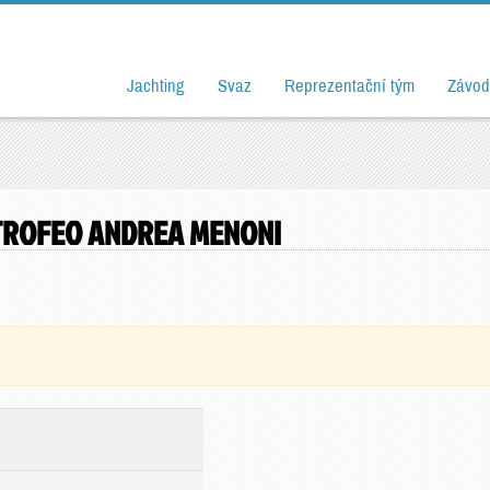
Jachting
Svaz
Reprezentační tým
Závod
° TROFEO ANDREA MENONI