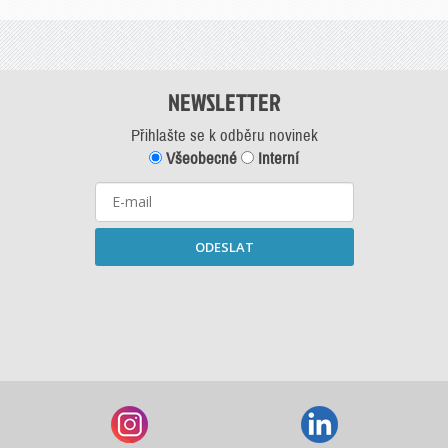
NEWSLETTER
Přihlašte se k odběru novinek
Všeobecné
Interní
ODESLAT
Starší newslettery ke stažení