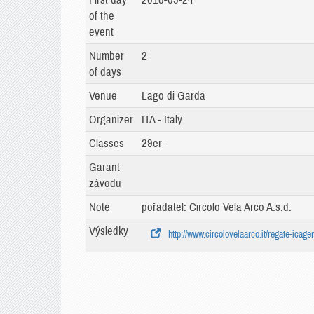
of the
event
Number
2
of days
Venue
Lago di Garda
Organizer
ITA - Italy
Classes
29er-
Garant
závodu
Note
pořadatel: Circolo Vela Arco A.s.d.
Výsledky
http://www.circolovelaarco.it/regate-icag