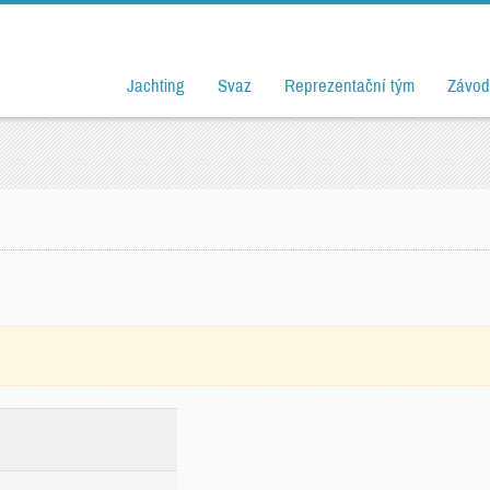
Jachting
Svaz
Reprezentační tým
Závod