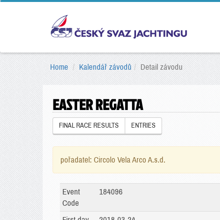
Home
Kalendář závodů
Detail závodu
EASTER REGATTA
FINAL RACE RESULTS
ENTRIES
pořadatel: Circolo Vela Arco A.s.d.
Event
184096
Code
First day
2018-03-24