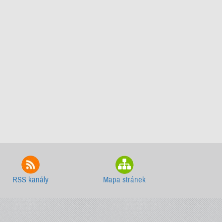
RSS kanály
Mapa stránek