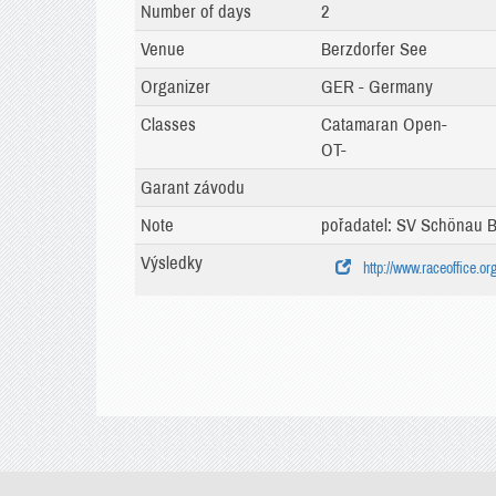
Number of days
2
Venue
Berzdorfer See
Organizer
GER - Germany
Classes
Catamaran Open-
OT-
Garant závodu
Note
pořadatel: SV Schönau B
Výsledky
http://www.raceoffice.or