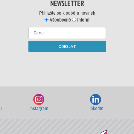
NEWSLETTER
Přihlašte se k odběru novinek
Všeobecné
Interní
ODESLAT
Starší newslettery ke stažení
J
Instagram
LinkedIn