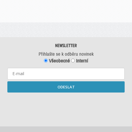
NEWSLETTER
Přihlašte se k odběru novinek
Všeobecné
Interní
ODESLAT
Starší newslettery ke stažení