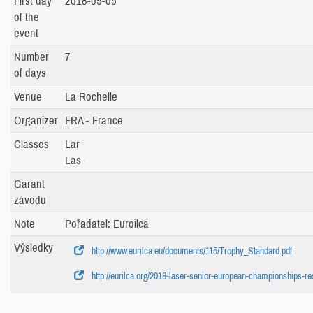
First day
2018-05-05
of the
event
Number
7
of days
Venue
La Rochelle
Organizer
FRA - France
Classes
Lar-
Las-
Garant
závodu
Note
Pořadatel: Euroilca
Výsledky
http://www.eurilca.eu/documents/115/Trophy_Standard.pdf
http://eurilca.org/2018-laser-senior-european-championships-res