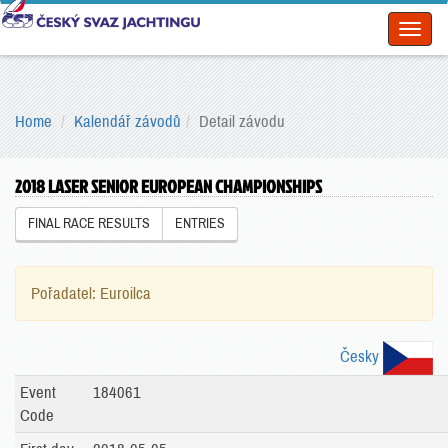
Toggl
naviga
Home
Kalendář závodů
Detail závodu
2018 LASER SENIOR EUROPEAN CHAMPIONSHIPS
FINAL RACE RESULTS
ENTRIES
Pořadatel: Euroilca
Česky
Event
184061
Code