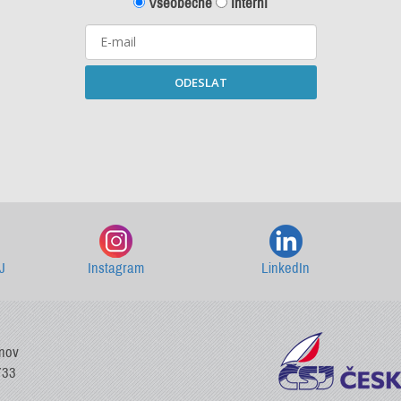
Všeobecné
Interní
ODESLAT
Starší newslettery ke stažení
J
Instagram
LinkedIn
vnov
733