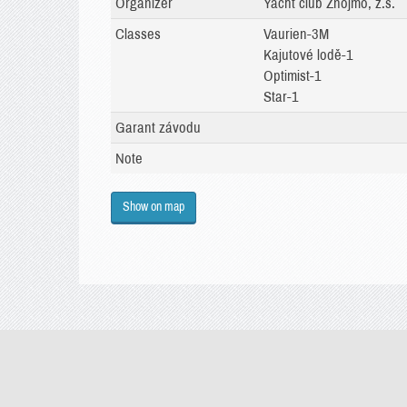
Organizer
Yacht club Znojmo, z.s.
Classes
Vaurien-3M
Kajutové lodě-1
Optimist-1
Star-1
Garant závodu
Note
Show on map