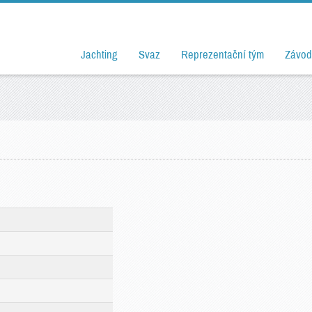
Jachting
Svaz
Reprezentační tým
Závod