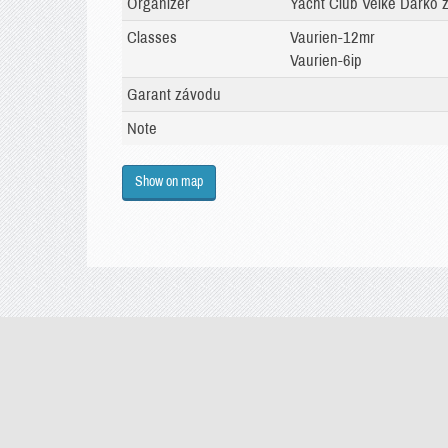
Organizer
Yacht Club Velké Dářko z
Classes
Vaurien-12mr
Vaurien-6ip
Garant závodu
Note
Show on map