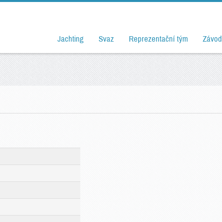
Jachting
Svaz
Reprezentační tým
Závod