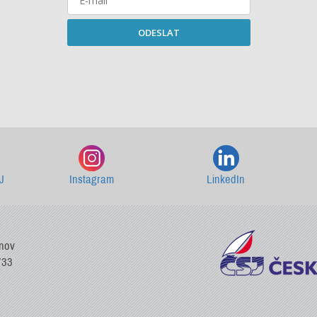
ODESLAT
Starší newslettery ke stažení
J
Instagram
LinkedIn
vnov
733