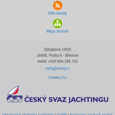
RSS kanály
Mapa stránek
Zátopkova 100/2
16900, Praha 6 - Břevnov
mobil: +420 604 186 733
sailing@sailing.cz
Kontakty ČSJ
Všeobecné obchodní podmínky
|
GDPR
|
Nastavení souborů cookie