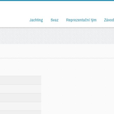
Jachting
Svaz
Reprezentační tým
Závod