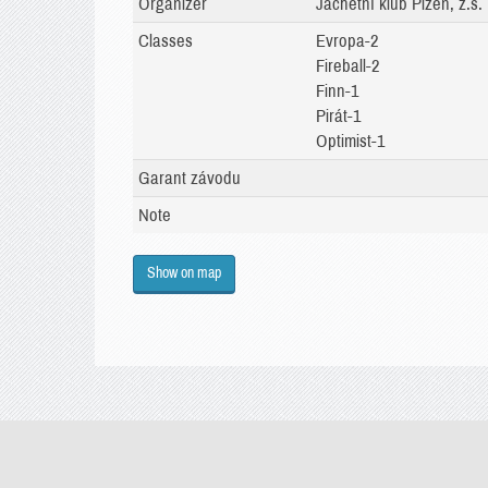
Organizer
Jachetní klub Plzeň, z.s.
Classes
Evropa-2
Fireball-2
Finn-1
Pirát-1
Optimist-1
Garant závodu
Note
Show on map