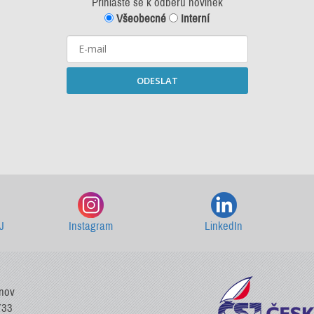
Přihlašte se k odběru novinek
Všeobecné
Interní
ODESLAT
Starší newslettery ke stažení
J
Instagram
LinkedIn
vnov
733