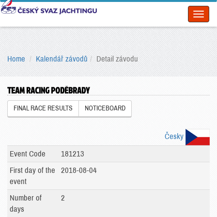
Toggl
naviga
Home
Kalendář závodů
Detail závodu
TEAM RACING PODĚBRADY
FINAL RACE RESULTS
NOTICEBOARD
Česky
Event Code
181213
First day of the
2018-08-04
event
Number of
2
days