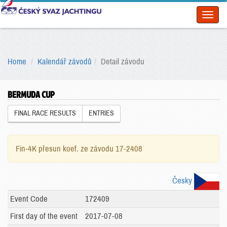
Toggl
naviga
Home
Kalendář závodů
Detail závodu
BERMUDA CUP
FINAL RACE RESULTS
ENTRIES
Fin-4K přesun koef. ze závodu 17-2408
Česky
Event Code
172409
First day of the event
2017-07-08