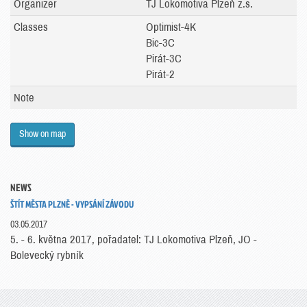
Organizer
TJ Lokomotiva Plzeň z.s.
Classes
Optimist-4K
Bic-3C
Pirát-3C
Pirát-2
Note
Show on map
NEWS
ŠTÍT MĚSTA PLZNĚ - VYPSÁNÍ ZÁVODU
03.05.2017
5. - 6. května 2017, pořadatel: TJ Lokomotiva Plzeň, JO -
Bolevecký rybník