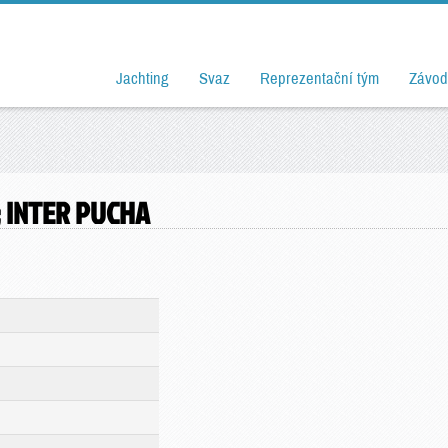
Jachting
Svaz
Reprezentační tým
Závod
; INTER PUCHA