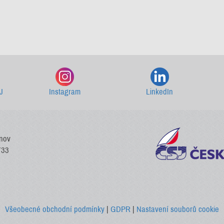
Starší newslettery ke stažení
J
Instagram
LinkedIn
vnov
733
Všeobecné obchodní podmínky
|
GDPR
|
Nastavení souborů cookie